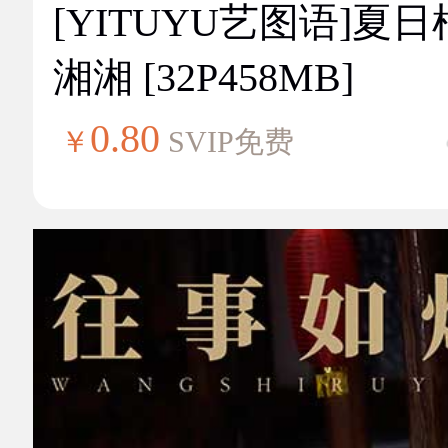
[YITUYU艺图语]夏
湘湘 [32P458MB]
0.80
￥
SVIP免费