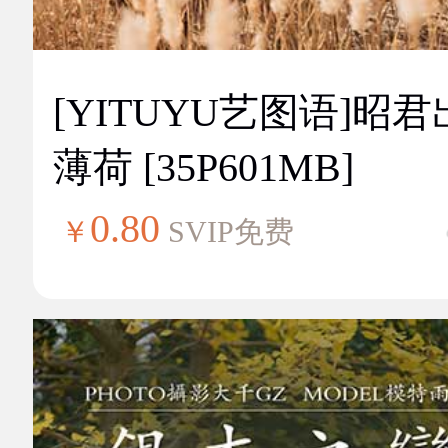
[YITUYU艺图语]昭
薄荷 [35P601MB]
0.80
￥
SVIP免费