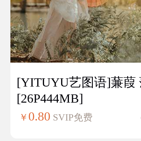
[YITUYU艺图语]蒹葭
[26P444MB]
0.80
￥
SVIP免费