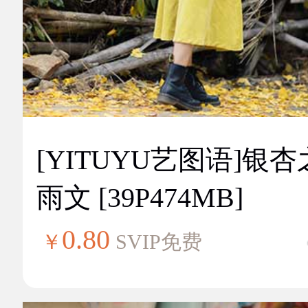
[YITUYU艺图语]银
雨文 [39P474MB]
0.80
￥
SVIP免费