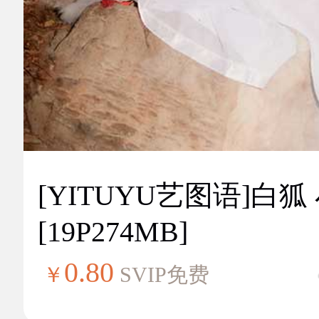
[YITUYU艺图语]白狐
[19P274MB]
0.80
￥
SVIP免费