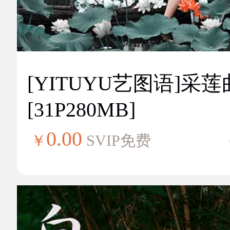
[YITUYU艺图语]采莲
[31P280MB]
0.00
￥
SVIP免费