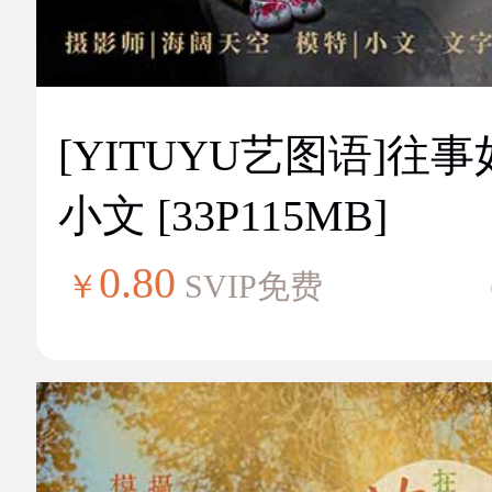
[YITUYU艺图语]往
小文 [33P115MB]
0.80
￥
SVIP免费