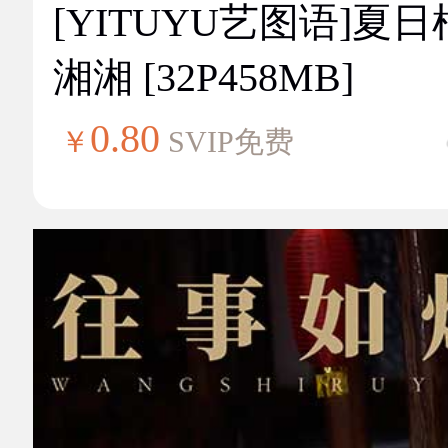
[YITUYU艺图语]夏
湘湘 [32P458MB]
0.80
￥
SVIP免费