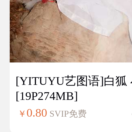
[YITUYU艺图语]白狐
[19P274MB]
0.80
￥
SVIP免费