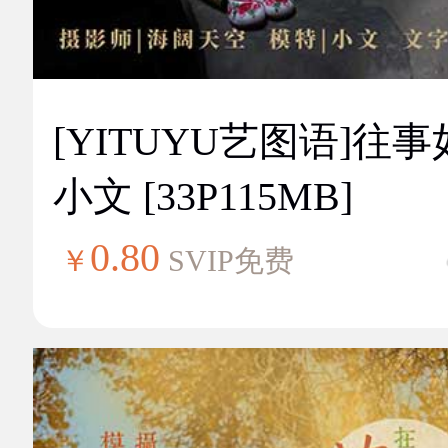
[YITUYU艺图语]往
小文 [33P115MB]
0.80
￥
SVIP免费