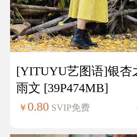
[YITUYU艺图语]银
雨文 [39P474MB]
0.80
￥
SVIP免费