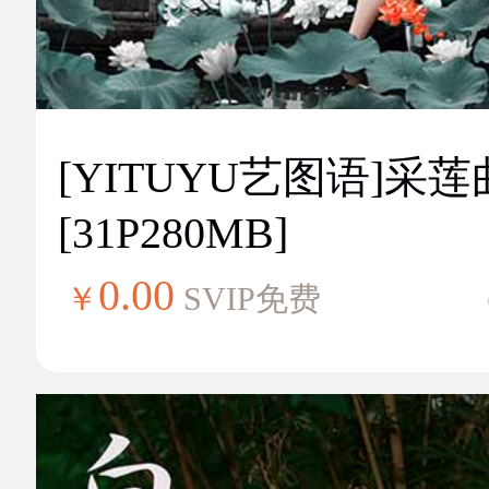
[YITUYU艺图语]采莲
[31P280MB]
0.00
￥
SVIP免费