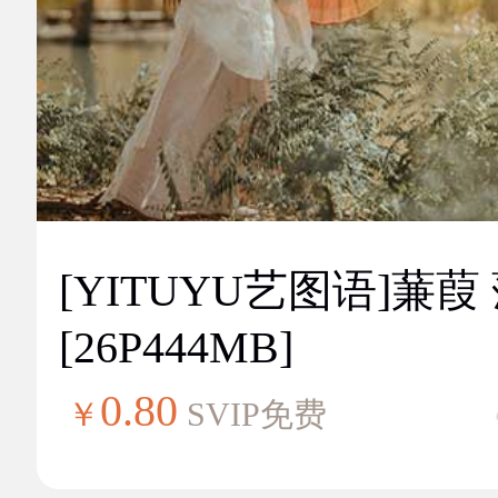
[YITUYU艺图语]蒹葭
[26P444MB]
0.80
￥
SVIP免费