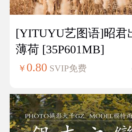
[YITUYU艺图语]昭
薄荷 [35P601MB]
0.80
￥
SVIP免费