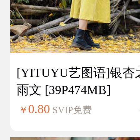
[YITUYU艺图语]银
雨文 [39P474MB]
0.80
￥
SVIP免费