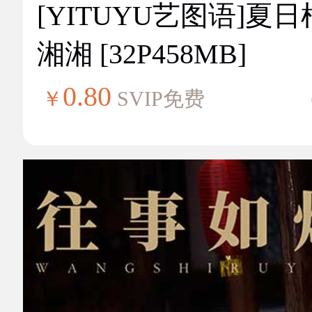
[YITUYU艺图语]夏
湘湘 [32P458MB]
0.80
￥
SVIP免费