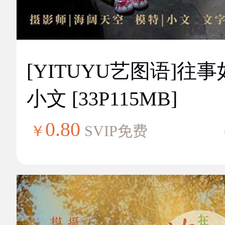
[YITUYU艺图语]往
小文 [33P115MB]
0.80
￥
SVIP免费