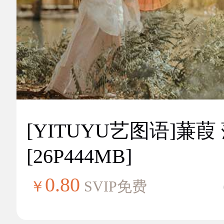
[YITUYU艺图语]蒹葭
[26P444MB]
0.80
￥
SVIP免费