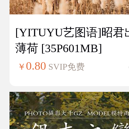
[YITUYU艺图语]昭
薄荷 [35P601MB]
0.80
￥
SVIP免费