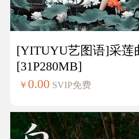
[YITUYU艺图语]采莲
[31P280MB]
0.00
￥
SVIP免费