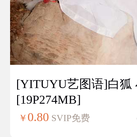
[YITUYU艺图语]白狐
[19P274MB]
0.80
￥
SVIP免费