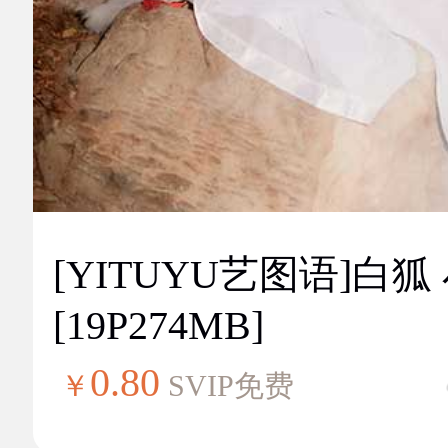
[YITUYU艺图语]白狐
[19P274MB]
0.80
￥
SVIP免费