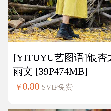
[YITUYU艺图语]银
雨文 [39P474MB]
0.80
￥
SVIP免费