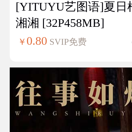
[YITUYU艺图语]夏
湘湘 [32P458MB]
0.80
￥
SVIP免费