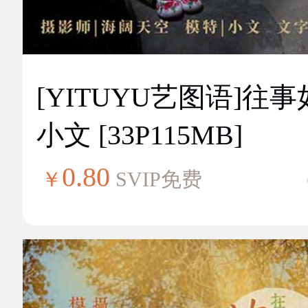
[YITUYU艺图语]往
小文 [33P115MB]
0.80
￥
SVIP免费