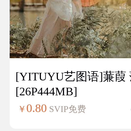
[YITUYU艺图语]蒹葭
[26P444MB]
0.80
￥
SVIP免费