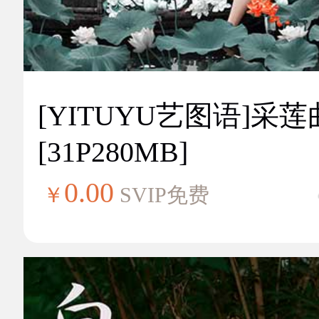
[YITUYU艺图语]采莲
[31P280MB]
0.00
￥
SVIP免费