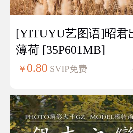
[YITUYU艺图语]昭
薄荷 [35P601MB]
0.80
￥
SVIP免费