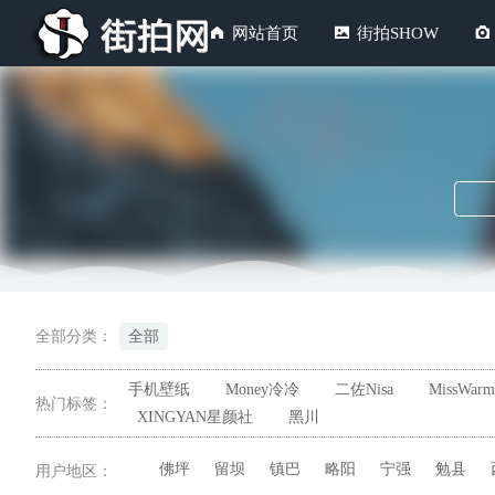
网站首页
街拍SHOW
全部分类：
全部
手机壁纸
Money冷冷
二佐Nisa
MissWarm
热门标签：
XINGYAN星颜社
黑川
佛坪
留坝
镇巴
略阳
宁强
勉县
用户地区：