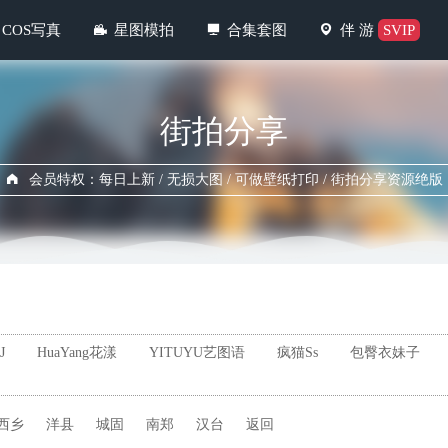
COS写真
星图模拍
合集套图
伴 游
SVIP
街拍分享
会员特权：每日上新 / 无损大图 / 可做壁纸打印 / 街拍分享资源绝版
J
HuaYang花漾
YITUYU艺图语
疯猫Ss
包臀衣妹子
西乡
洋县
城固
南郑
汉台
返回