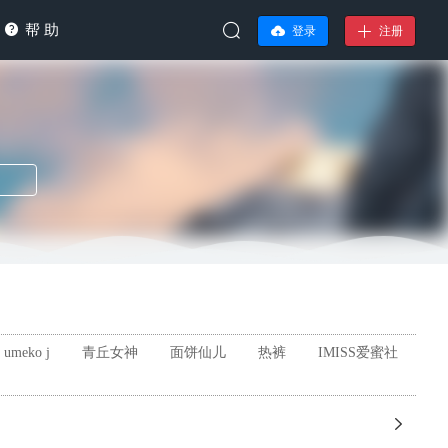
帮 助
登录
注册
umeko j
青丘女神
面饼仙儿
热裤
IMISS爱蜜社