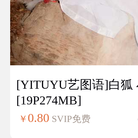
[YITUYU艺图语]白狐
[19P274MB]
0.80
￥
SVIP免费