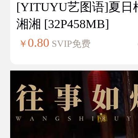
[YITUYU艺图语]夏
湘湘 [32P458MB]
0.80
￥
SVIP免费