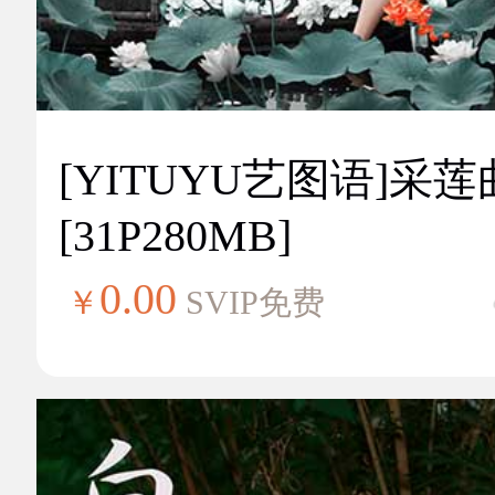
[YITUYU艺图语]采莲
[31P280MB]
0.00
￥
SVIP免费