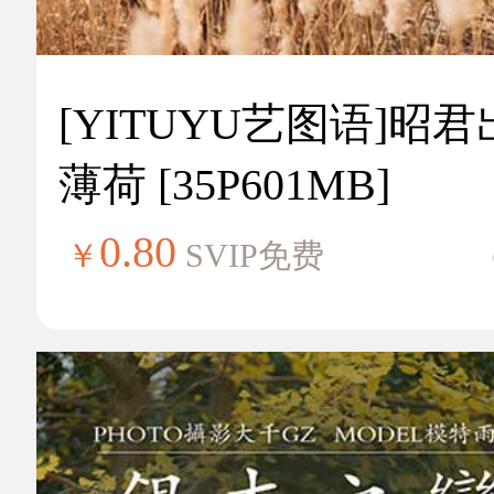
[YITUYU艺图语]昭
薄荷 [35P601MB]
0.80
￥
SVIP免费