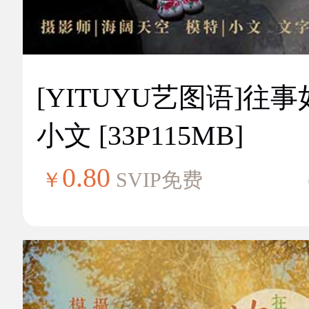
[YITUYU艺图语]往
小文 [33P115MB]
0.80
￥
SVIP免费