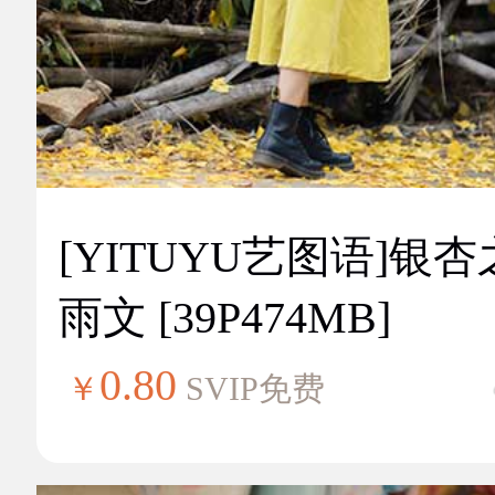
[YITUYU艺图语]银
雨文 [39P474MB]
0.80
￥
SVIP免费