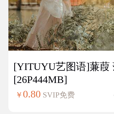
[YITUYU艺图语]蒹葭
[26P444MB]
0.80
￥
SVIP免费