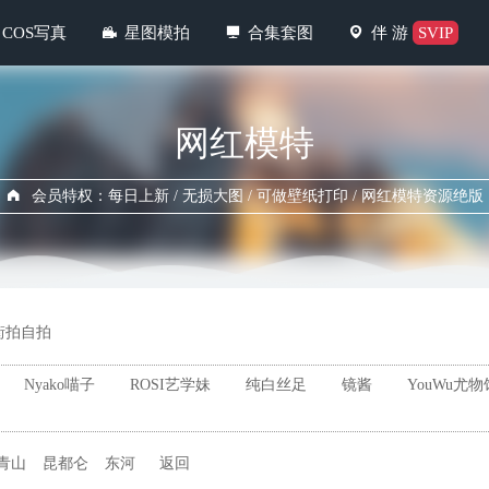
COS写真
星图模拍
合集套图
伴 游
SVIP
网红模特
会员特权：每日上新 / 无损大图 / 可做壁纸打印 / 网红模特资源绝版
街拍自拍
Nyako喵子
ROSI艺学妹
纯白丝足
镜酱
YouWu尤物
青山
昆都仑
东河
返回