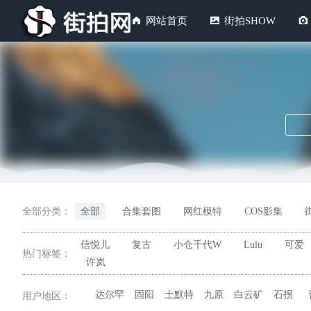
网站首页
街拍SHOW
全部分类：
全部
合集套图
网红模特
COS影集
信悦儿
复古
小仓千代W
Lulu
可爱
热门标签：
许岚
达尔罕
固阳
土默特
九原
白云矿
石拐
用户地区：