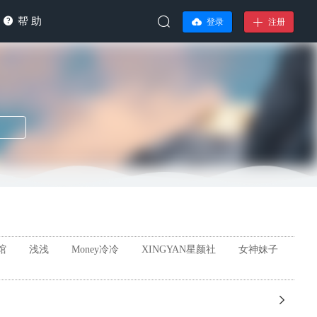
帮 助
登录
注册
馆
浅浅
Money冷冷
XINGYAN星颜社
女神妹子