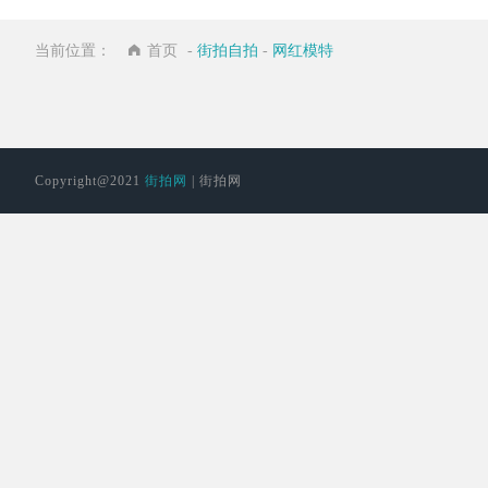
茂明安
右
区
当前位置：
首页
-
街拍自拍
-
网红模特
联合
Copyright@2021
街拍网
| 街拍网